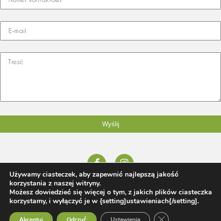
Używamy ciasteczek, aby zapewnić najlepszą jakość
korzystania z naszej witryny.
© 2026 Honorata Jaworska tel:
665 120 098
,
honorata@rfstudio.pl
Możesz dowiedzieć się więcej o tym, z jakich plików ciasteczka
| Projektowanie i zakładanie ogrodów Poznań
rfstudio.pl
korzystamy, i wyłączyć je w {setting]ustawieniach{/setting].
Zamknij panel pow
Projekty prywatne
|
Projekty publiczne |
Realizacje
Akceptuj
Odrzuć
Ustawienia