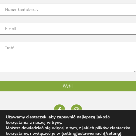
Używamy ciasteczek, aby zapewnić najlepszą jakość
korzystania z naszej witryny.
© 2026 Honorata Jaworska tel:
665 120 098
,
honorata@rfstudio.pl
Możesz dowiedzieć się więcej o tym, z jakich plików ciasteczka
| Projektowanie i zakładanie ogrodów Poznań
rfstudio.pl
korzystamy, i wyłączyć je w {setting]ustawieniach{/setting].