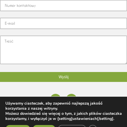
Używamy ciasteczek, aby zapewnić najlepszą jakość
korzystania z naszej witryny.
Możesz dowiedzieć się więcej o tym, z jakich plików ciasteczka
© 2026 Honorata Jaworska tel:
665 120 098
,
honorata@rfstudio.pl
korzystamy, i wyłączyć je w {setting]ustawieniach{/setting].
| Projektowanie i zakładanie ogrodów Poznań
rfstudio.pl