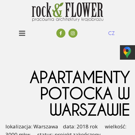
CZ
APARTAMENTY
POTOCKA W
WARSZAWIE
lokalizacja: Warszawa data: 2018 rok wielkość:
3000 mkw status: projekt zakończony