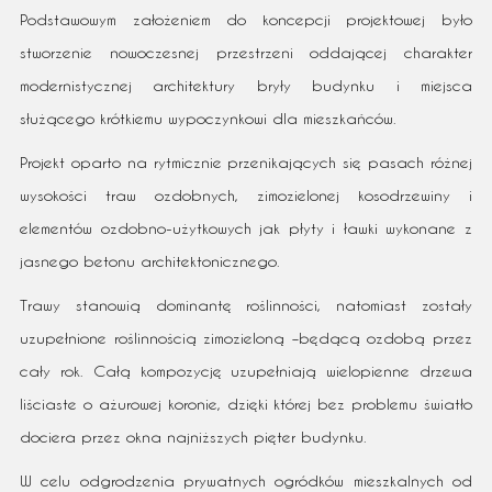
Podstawowym założeniem do koncepcji projektowej było
stworzenie nowoczesnej przestrzeni oddającej charakter
modernistycznej architektury bryły budynku i miejsca
służącego krótkiemu wypoczynkowi dla mieszkańców.
Projekt oparto na rytmicznie przenikających się pasach różnej
wysokości traw ozdobnych, zimozielonej kosodrzewiny i
elementów ozdobno-użytkowych jak płyty i ławki wykonane z
jasnego betonu architektonicznego.
Trawy stanowią dominantę roślinności, natomiast zostały
uzupełnione roślinnością zimozieloną –będącą ozdobą przez
cały rok. Całą kompozycję uzupełniają wielopienne drzewa
liściaste o ażurowej koronie, dzięki której bez problemu światło
dociera przez okna najniższych pięter budynku.
W celu odgrodzenia prywatnych ogródków mieszkalnych od