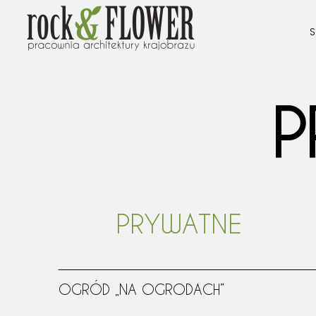
S
P
PRYWATNE
OGRÓD „NA OGRODACH”