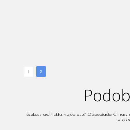
1
2
Podoba
Szukasz architekta krajobrazu? Odpowiada Ci nasz sty
przyśl