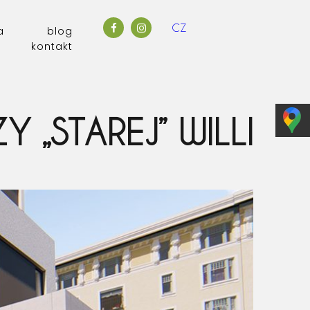
CZ
a
blog
kontakt
 „STAREJ” WILLI