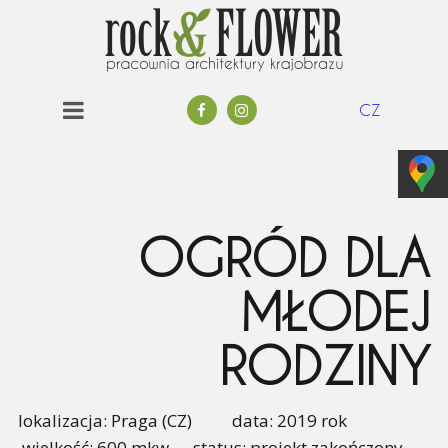
CZ
OGRÓD DLA
MŁODEJ
RODZINY
lokalizacja: Praga (CZ) data: 2019 rok
wielkość: 600 mkw status: projekt zakończony