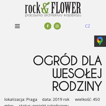
CZ
OGRÓD DLA
WESOŁEJ
RODZINY
lokalizacja: Praga data: 2019 rok wielkość: 450
mkw status: projekt zakończony