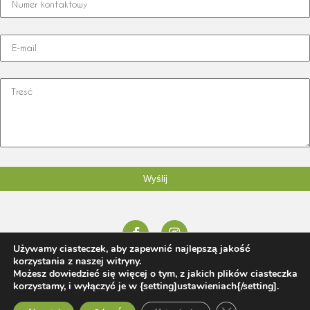
Używamy ciasteczek, aby zapewnić najlepszą jakość
korzystania z naszej witryny.
© 2026 Honorata Jaworska tel:
665 120 098
,
honorata@rfstudio.pl
Możesz dowiedzieć się więcej o tym, z jakich plików ciasteczka
| Projektowanie i zakładanie ogrodów Poznań
rfstudio.pl
korzystamy, i wyłączyć je w {setting]ustawieniach{/setting].
Zamknij panel pow
Projekty prywatne
|
Projekty publiczne |
Realizacje