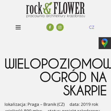
CZ
WIELOPOZIOMO
OGRÓD NA
SKARPIE
lokalizacja: Praga – Branik (CZ) data: 2019 rok
wielkość: 890 mkw status: projekt zakończony