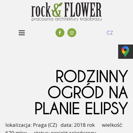
CZ
RODZINNY
OGRÓD NA
PLANIE ELIPSY
lokalizacja: Praga (CZ) data: 2018 rok wielkość:
670 mkw status: projekt zakończony