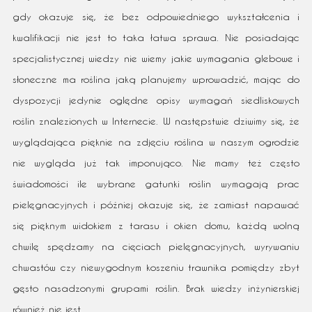
gdy okazuje się, że bez odpowiedniego wykształcenia i
kwalifikacji nie jest to taka łatwa sprawa. Nie posiadając
specjalistycznej wiedzy nie wiemy jakie wymagania glebowe i
słoneczne ma roślina jaką planujemy wprowadzić, mając do
dyspozycji jedynie oględne opisy wymagań siedliskowych
roślin znalezionych w Internecie. W następstwie dziwimy się, że
wyglądająca pięknie na zdjęciu roślina w naszym ogrodzie
nie wygląda już tak imponująco. Nie mamy też często
świadomości ile wybrane gatunki roślin wymagają prac
pielęgnacyjnych i później okazuje się, że zamiast napawać
się pięknym widokiem z tarasu i okien domu, każdą wolną
chwilę spędzamy na cięciach pielęgnacyjnych, wyrywaniu
chwastów czy niewygodnym koszeniu trawnika pomiędzy zbyt
gęsto nasadzonymi grupami roślin. Brak wiedzy inżynierskiej
również nie jest