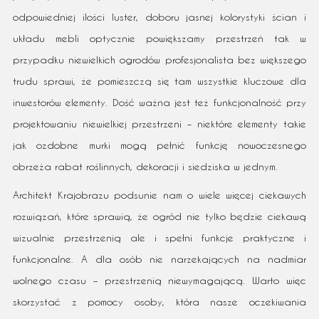
odpowiedniej ilości luster, doboru jasnej kolorystyki ścian i
układu mebli optycznie powiększamy przestrzeń tak w
przypadku niewielkich ogrodów profesjonalista bez większego
trudu sprawi, że pomieszczą się tam wszystkie kluczowe dla
inwestorów elementy. Dość ważna jest też funkcjonalność przy
projektowaniu niewielkiej przestrzeni – niektóre elementy takie
jak ozdobne murki mogą pełnić funkcję nowoczesnego
obrzeża rabat roślinnych, dekoracji i siedziska w jednym.
Architekt Krajobrazu podsunie nam o wiele więcej ciekawych
rozwiązań, które sprawią, że ogród nie tylko będzie ciekawą
wizualnie przestrzenią ale i spełni funkcje praktyczne i
funkcjonalne. A dla osób nie narzekających na nadmiar
wolnego czasu – przestrzenią niewymagającą. Warto więc
skorzystać z pomocy osoby, która nasze oczekiwania