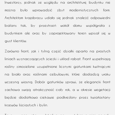
Inwestorzy, jednak ze względu na architekturę budynku nie
można było wprowadzić zbyt modernistycznych form.
Architektom krajobrazu udało się jednak znaleźć odpowiedni
balans tak, by przestrzeń wokół domu współgrała z
budynkiem ale oraz by zaprojektowany teren wpisał się w
gust klientów.
Zarówno front, jak i tylną część działki oparto na prostych
liniach wyznaczających ścieżki i układ rabat. Front wypełniają
rośliny zimozielone uzupełnione licznymi gatunkami kwitnącymi
na biało oraz roślinami cebulowymi, które dodadzą uroku
wczesną wiosną. Dobór gatunków sprawi, że elegancki front
zachowa swoją atrakcyjność cały rok, a w okresie wegetacji
będzie dodatkowo ciekawie podkreślony przez kwiatostany
krzewów liściastych i bylin.