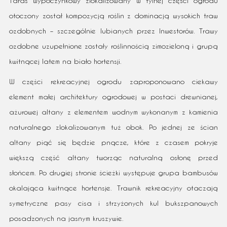
Taras wypoczynkowy zlokalizowany w tylnej części ogrodu
otoczony został kompozycją roślin z dominacją wysokich traw
ozdobnych – szczególnie lubianych przez Inwestorów. Trawy
ozdobne uzupełnione zostały roślinnością zimozieloną i grupą
kwitnącej latem na biało hortensji.
W części rekreacyjnej ogrodu zaproponowano ciekawy
element małej architektury ogrodowej w postaci drewnianej,
ażurowej altany z elementem wodnym wykonanym z kamienia
naturalnego zlokalizowanym tuż obok. Po jednej ze ścian
altany piąć się będzie pnącze, które z czasem pokryje
większą część altany tworząc naturalną osłonę przed
słońcem. Po drugiej stronie ścieżki występuje grupa bambusów
okalająca kwitnące hortensje. Trawnik rekreacyjny otaczają
symetryczne pasy cisa i strzyżonych kul bukszpanowych
posadzonych na jasnym kruszywie.