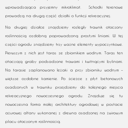
wprowadzająca przyjemny mikroklimat. Schodki terenowe
prowadzą na drugą część działki o funkcji rekreacyjnej.
Na drugiej działce znajdziemy rozległy trawnik otoczony
roślinnością ozdobną poprowadzoną prostymi liniami. W tej
części ogrodu znajdziemy trzy ważne elementy wypoczynkowe.
Pierwszym z nich jest taras ze zbiornikiem wodnym. Taras ten
otaczają graby podsadzone trawami i kwitnącymi bylinami.
Na tarasie zaplanowano leżaki a przy zbiorniku wodnym –
większe ozdobne kamienie. Po ścieżce z płyt betonowych
osadzonych w trawniku przejdziemy do kolejnego miejsca
rekreacyjnego nowoczesnego ogrodu. Znajduje się tu
nowoczesna forma małej architektury ogrodowej w postacie
ażurowej altany wykonanej z drewna osadzonej na żwirowym
placu otoczonym roślinnością.