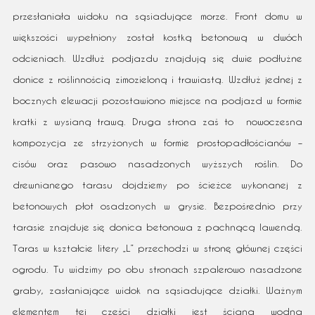
przesłaniała widoku na sąsiadujące morze. Front domu w
większości wypełniony został kostką betonową w dwóch
odcieniach. Wzdłuż podjazdu znajdują się dwie podłużne
donice z roślinnością zimozieloną i trawiastą. Wzdłuż jednej z
bocznych elewacji pozostawiono miejsce na podjazd w formie
kratki z wysianą trawą. Druga strona zaś to nowoczesna
kompozycja ze strzyżonych w formie prostopadłościanów –
cisów oraz pasowo nasadzonych wyższych roślin. Do
drewnianego tarasu dojdziemy po ścieżce wykonanej z
betonowych płot osadzonych w grysie. Bezpośrednio przy
tarasie znajduje się donica betonowa z pachnącą lawendą.
Taras w kształcie litery „L” przechodzi w stronę głównej części
ogrodu. Tu widzimy po obu stronach szpalerowo nasadzone
graby, zasłaniające widok na sąsiadujące działki. Ważnym
elementem tej części działki jest ściana wodna