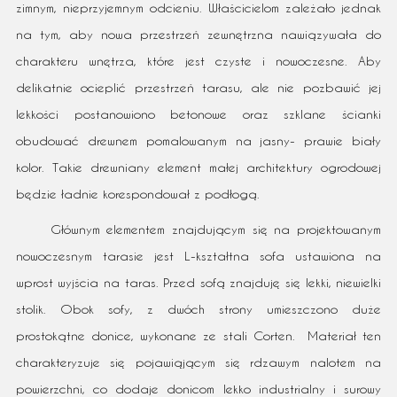
zimnym, nieprzyjemnym odcieniu. Właścicielom zależało jednak
na tym, aby nowa przestrzeń zewnętrzna nawiązywała do
charakteru wnętrza, które jest czyste i nowoczesne. Aby
delikatnie ocieplić przestrzeń tarasu, ale nie pozbawić jej
lekkości postanowiono betonowe oraz szklane ścianki
obudować drewnem pomalowanym na jasny- prawie biały
kolor. Takie drewniany element małej architektury ogrodowej
będzie ładnie korespondował z podłogą.
Głównym elementem znajdującym się na projektowanym
nowoczesnym tarasie jest L-kształtna sofa ustawiona na
wprost wyjścia na taras. Przed sofą znajduję się lekki, niewielki
stolik. Obok sofy, z dwóch strony umieszczono duże
prostokątne donice, wykonane ze stali Corten. Materiał ten
charakteryzuje się pojawiąjącym się rdzawym nalotem na
powierzchni, co dodaje donicom lekko industrialny i surowy