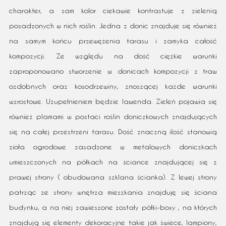
charakter, a sam kolor ciekawie kontrastuje z zielenią
posadzonych w nich roślin. Jedna z donic znajduje się również
na samym końcu przewężenia tarasu i zamyka całość
kompozycji. Ze względu na dość ciężkie warunki
zaproponowano stworzenie w donicach kompozycji z traw
ozdobnych oraz kosodrzewiny, znoszącej każde warunki
wzrostowe. Uzupełnieniem będzie lawenda. Zieleń pojawia się
również plamami w postaci roślin doniczkowych znajdujących
się na całej przestrzeni tarasu. Dość znaczną ilość stanowią
zioła ogrodowe zasadzone w metalowych doniczkach
umieszczonych na półkach na ściance znajdującej się z
prawej strony ( obudowana szklana ścianka). Z lewej strony
patrząc ze strony wnętrza mieszkania znajduję się ściana
budynku, a na niej zawieszone zostały półki-boxy , na których
znajdują się elementy dekoracyjne takie jak świece, lampiony,