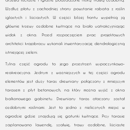
Wzdłuż płotu z zachodniej strony powstanie rabata z roślin
iglastych i liściastych. W części bliżej frontu wypełnią ją
głównie krzewy ozdobne kwitnące na biało uatrakcyjniając
widok z okna. Przed rozpoczęciem prac projektowych
architekci krajobrazu wykonali inwentaryzację dendrologiczną
istniejącej zieleni.
Tylna część ogrodu to jego przestrzeń wypoczynkowo-
reakreacyjna. Jednym z ważniejszych w tej części ogrodu
elementów jest duży taras drewniany połączony z mniejszym
tarasem z płyt betonowych, na który można wyjść z okna
balkonowego gabinetu. Drewniany taras otoczony został
ozdobnymi roślinami. Jest to jedno z nielicznych miejsc w
ogrodzie gdzie znajdują się gatunki kwitnące. Przy tarasie
zaplanowano lawendę, szałwię, trawy ozdobne, liściaste