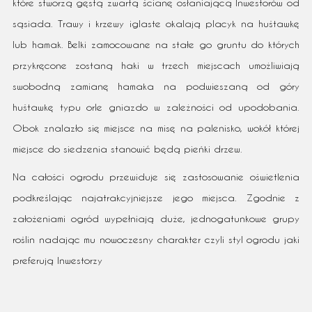
które stworzą gęstą zwartą ścianę osłaniającą Inwestorów od
sąsiada. Trawy i krzewy iglaste okalają placyk na huśtawkę
lub hamak. Belki zamocowane na stałe go gruntu do których
przykręcone zostaną haki w trzech miejscach umożliwiają
swobodną zamianę hamaka na podwieszaną od góry
huśtawkę typu orle gniazdo w zależności od upodobania.
Obok znalazło się miejsce na misę na palenisko, wokół której
miejsce do siedzenia stanowić będą pieńki drzew.
Na całości ogrodu przewiduje się zastosowanie oświetlenia
podkreślając najatrakcyjniejsze jego miejsca. Zgodnie z
założeniami ogród wypełniają duże, jednogatunkowe grupy
roślin nadając mu nowoczesny charakter czyli styl ogrodu jaki
preferują Inwestorzy