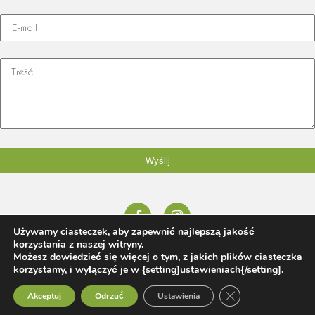
Używamy ciasteczek, aby zapewnić najlepszą jakość
korzystania z naszej witryny.
© 2026 Honorata Jaworska tel:
665 120 098
,
honorata@rfstudio.pl
Możesz dowiedzieć się więcej o tym, z jakich plików ciasteczka
| Projektowanie i zakładanie ogrodów Poznań
rfstudio.pl
korzystamy, i wyłączyć je w {setting]ustawieniach{/setting].
Zamknij panel pow
Projekty prywatne
|
Projekty publiczne |
Realizacje
Akceptuj
Odrzuć
Ustawienia