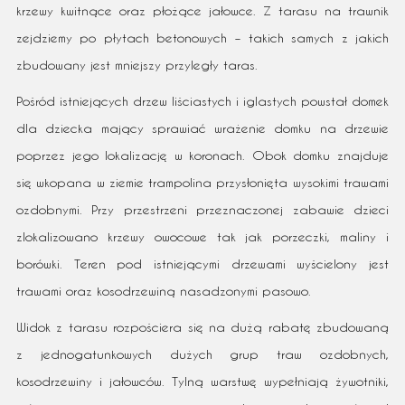
krzewy kwitnące oraz płożące jałowce. Z tarasu na trawnik
zejdziemy po płytach betonowych – takich samych z jakich
zbudowany jest mniejszy przyległy taras.
Pośród istniejących drzew liściastych i iglastych powstał domek
dla dziecka mający sprawiać wrażenie domku na drzewie
poprzez jego lokalizację w koronach. Obok domku znajduje
się wkopana w ziemie trampolina przysłonięta wysokimi trawami
ozdobnymi. Przy przestrzeni przeznaczonej zabawie dzieci
zlokalizowano krzewy owocowe tak jak porzeczki, maliny i
borówki. Teren pod istniejącymi drzewami wyścielony jest
trawami oraz kosodrzewiną nasadzonymi pasowo.
Widok z tarasu rozpościera się na dużą rabatę zbudowaną
z jednogatunkowych dużych grup traw ozdobnych,
kosodrzewiny i jałowców. Tylną warstwę wypełniają żywotniki,