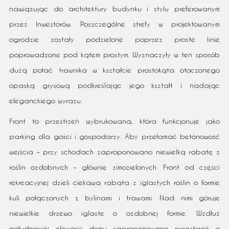
nawiązując do architektury budynku i stylu preferowanym
przez Inwestorów. Poszczególne strefy w projektowanym
ogrodzie zostały podzielone poprzez proste linie
poprowadzone pod kątem prostym. Wyznaczyły w ten sposób
dużą połać trawnika w kształcie prostokąta otoczonego
opaską grysową podkreślając jego kształt i nadając
eleganckiego wyrazu.
Front to przestrzeń wybrukowana, która funkcjonuje jako
parking dla gości i gospodarzy. Aby przełamać betonowość
wejścia – przy schodach zaproponowano niewielką rabatę z
roślin ozdobnych – głównie zimozielonych. Front od części
rekreacyjnej dzieli ciekawa rabata z iglastych roślin o formie
kuli połączonych z bylinami i trawami. Nad nimi góruje
niewielkie drzewo iglaste o ozdobnej formie. Wzdłuż
południowej elewacji domu zaproponowano przestrzeń o