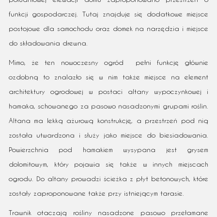
funkcji gospodarczej. Tutaj znajduje się dodatkowe miejsce
postojowe dla samochodu oraz domek na narzędzia i miejsce
do składowania drewna.
Mimo, że ten nowoczesny ogród pełni funkcję głównie
ozdobną to znalazło się w nim także miejsce na element
architektury ogrodowej w postaci altany wypoczynkowej i
hamaka, schowanego za pasowo nasadzonymi grupami roślin.
Altana ma lekką ażurową konstrukcję, a przestrzeń pod nią
została utwardzona i służy jako miejsce do biesiadowania.
Powierzchnia pod hamakiem wysypana jest grysem
dolomitowym, który pojawia się także w innych miejscach
ogrodu. Do altany prowadzi ścieżka z płyt betonowych, które
zostały zaproponowane także przy istniejącym tarasie.
Trawnik otaczają rośliny nasadzone pasowo przełamane