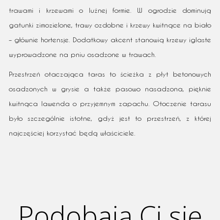
trawami i krzewami o luźnej formie. W ogrodzie dominują
gatunki zimozielone, trawy ozdobne i krzewy kwitnące na biało
– głównie hortensje. Dodatkowy akcent stanowią krzewy iglaste
wyprowadzone na pniu osadzone w trawach.
Przestrzeń otaczająca taras to ścieżka z płyt betonowych
osadzonych w grysie a także pasowo nasadzona, pięknie
kwitnąca lawenda o przyjemnym zapachu. Otoczenie tarasu
było szczególnie istotne, gdyż jest to przestrzeń, z której
najczęściej korzystać będą właściciele.
Podobają Ci się