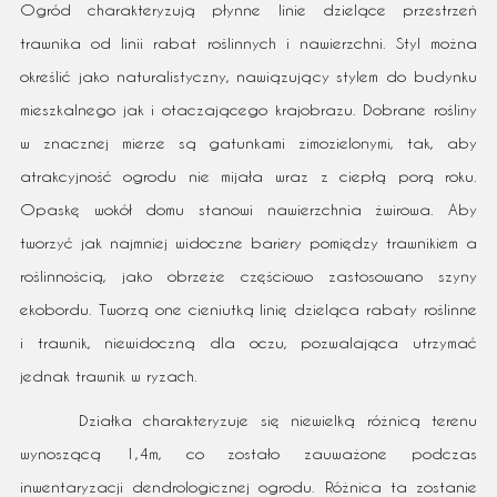
Ogród charakteryzują płynne linie dzielące przestrzeń
trawnika od linii rabat roślinnych i nawierzchni. Styl można
określić jako naturalistyczny, nawiązujący stylem do budynku
mieszkalnego jak i otaczającego krajobrazu. Dobrane rośliny
w znacznej mierze są gatunkami zimozielonymi, tak, aby
atrakcyjność ogrodu nie mijała wraz z ciepłą porą roku.
Opaskę wokół domu stanowi nawierzchnia żwirowa. Aby
tworzyć jak najmniej widoczne bariery pomiędzy trawnikiem a
roślinnością, jako obrzeże częściowo zastosowano szyny
ekobordu. Tworzą one cieniutką linię dzieląca rabaty roślinne
i trawnik, niewidoczną dla oczu, pozwalająca utrzymać
jednak trawnik w ryzach.
Działka charakteryzuje się niewielką różnicą terenu
wynoszącą 1,4m, co zostało zauważone podczas
inwentaryzacji dendrologicznej ogrodu. Różnica ta zostanie