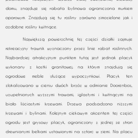
domu, znajduje się rabata bylinowa ograniczona murkiem
oporowym. Znajdują się tu rośliny zarówno zimozielone jak i
ozdobne rośliny kwitnące.
Największą powierzchnię tej części działki zajmuje
rekreacyjny trawnik wyznaczony przez linie rabat roślinnych.
Najbardziej atrakcyjnym punktem tutaj jest jednak placyk
wykonany z kostki granitowej, na którym znajdują się
ogrodowe meble służące wypoczynkowi. Placyk ten
zlokalizowano w cieniu dwóch brzóz w odmianie Doorenbos,
uzupełnionych wyższymi trawami, iglastymi i kwitnącymi na
biało liściastymi krzewami. Drzewa podsadzono niższymi
krzewami i bylinami. Kolejnym ciekawym akcentem tej części
ogrodu jest grysowy placyk, ograniczony z jednej ze stron
drewnianymi belkami ustawionymi na sztorc w ziemi. Na placu