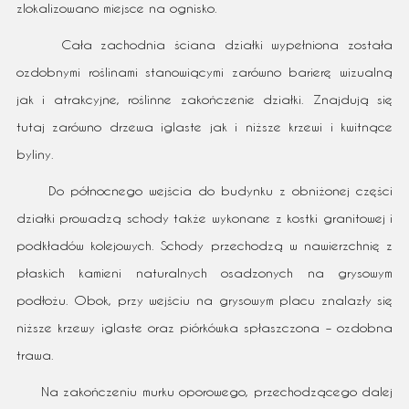
zlokalizowano miejsce na ognisko.
Cała zachodnia ściana działki wypełniona została
ozdobnymi roślinami stanowiącymi zarówno barierę wizualną
jak i atrakcyjne, roślinne zakończenie działki. Znajdują się
tutaj zarówno drzewa iglaste jak i niższe krzewi i kwitnące
byliny.
Do północnego wejścia do budynku z obniżonej części
działki prowadzą schody także wykonane z kostki granitowej i
podkładów kolejowych. Schody przechodzą w nawierzchnię z
płaskich kamieni naturalnych osadzonych na grysowym
podłożu. Obok, przy wejściu na grysowym placu znalazły się
niższe krzewy iglaste oraz piórkówka spłaszczona – ozdobna
trawa.
Na zakończeniu murku oporowego, przechodzącego dalej