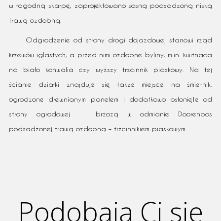
w łagodną skarpę, zaprojektowano sosną podsadzoną niską
trawą ozdobną.
Odgrodzenie od strony drogi dojazdowej stanowi rząd
krzewów iglastych, a przed nimi ozdobne byliny, m.in. kwitnąca
na biało konwalia czy wyższy trzcinnik piaskowy. Na tej
ścianie działki znajduje się także miejsce na śmietnik,
ogrodzone drewnianym panelem i dodatkowo osłonięte od
strony ogrodowej brzozą w odmianie Doorenbos
podsadzonej trawą ozdobną – trzcinnikiem piaskowym.
Podobają Ci się