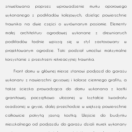
zniwelowana poprzez wprowadzenie murku oporowego
wykonanego z podkładów kolejowych, dzieląc powierzchnie
trawnika na dwie części o wyrównanym poziomie. Elementy
małej architektury ogrodowej wykonane z drewnianych
podkładów ładnie wpiszą się w styl zastosowany w
projektowanym ogrodzie. Taki podział umożliwi maksymalne
korzystanie z przestrzeni rekreacyjnej trawnika.
Front domu w głównej mierze stanowi podjazd do garażu
wykonany z nawierzchni grysowej i kolorze ciemnego grafitu, a
także ścieżka prowadząca do domu wykonana z kostki
granitowej, początkowo ułożonej w kształcie kwadratu
osadzonej w grysie, dalej przechodzie w większą powierzchnie
całkowicie pokrytą jasną kostką. Wejście do budynku
mieszkalnego od podjazdu do garażu dziali murek wykonany