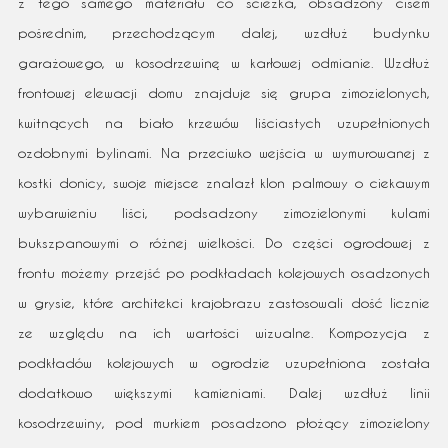
z tego samego materiału co ścieżka, obsadzony cisem
pośrednim, przechodzącym dalej, wzdłuż budynku
garażowego, w kosodrzewinę w karłowej odmianie. Wzdłuż
frontowej elewacji domu znajduje się grupa zimozielonych,
kwitnących na biało krzewów liściastych uzupełnionych
ozdobnymi bylinami. Na przeciwko wejścia w wymurowanej z
kostki donicy, swoje miejsce znalazł klon palmowy o ciekawym
wybarwieniu liści, podsadzony zimozielonymi kulami
bukszpanowymi o różnej wielkości. Do części ogrodowej z
frontu możemy przejść po podkładach kolejowych osadzonych
w grysie, które architekci krajobrazu zastosowali dość licznie
ze względu na ich wartości wizualne. Kompozycja z
podkładów kolejowych w ogrodzie uzupełniona została
dodatkowo większymi kamieniami. Dalej wzdłuż linii
kosodrzewiny, pod murkiem posadzono płożący zimozielony